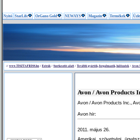
Nyitó
StarLife
OrGano Gold
NEWAYS
Magazin
Termékek
Üzle
www.TISZTAFRISS.hu
Extrák
Szerkesztés alatt
További gyártók, forgalmazók, hálózatok
Avon /
//
/
/
/
/
Avon / Avon Products I
Avon / Avon Products Inc., Av
Avon hír:
2011. május 26.
Amerikai szövetségi ügyés