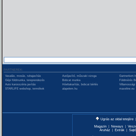
PARTNEREK:
Vasalás, mosás, ruhajavítás
Autójavító, műszaki vizsga
Gartnerkert.
Gépi földmunka, tereprendezés
Bobcat munka
Földmérés B
Auto karosszéria javítás
Hóeltakarítás, bobcat bérlés
Villamossági
STARLIFE webshop, termékek
alapelem.hu
maxeline.eu
Ugrás az oldal tetejére
Magazin
|
Neways
|
Vesz
Áruház
|
Extrák
|
Sajt