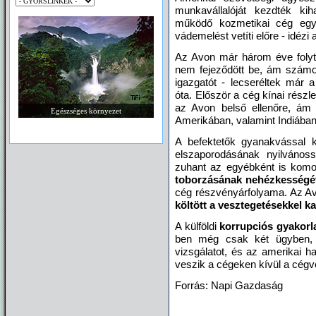
munkavállalóját kezdték kih
működő kozmetikai cég eg
vádemelést vetíti előre - idézi
Az Avon már három éve folyta
nem fejeződött be, ám számos
igazgatót - lecseréltek már a
óta. Először a cég kínai részl
az Avon belső ellenőre, ám 
Egészséges környezet
Amerikában, valamint Indiában
A befektetők gyanakvással 
elszaporodásának nyilvános
zuhant az egyébként is komo
toborzásának nehézkességé
cég részvényárfolyama. Az Avo
költött a vesztegetésekkel k
A külföldi
korrupciós gyakorl
ben még csak két ügyben, 2
vizsgálatot, és az amerikai h
veszik a cégeken kívül a cégve
Forrás: Napi Gazdaság