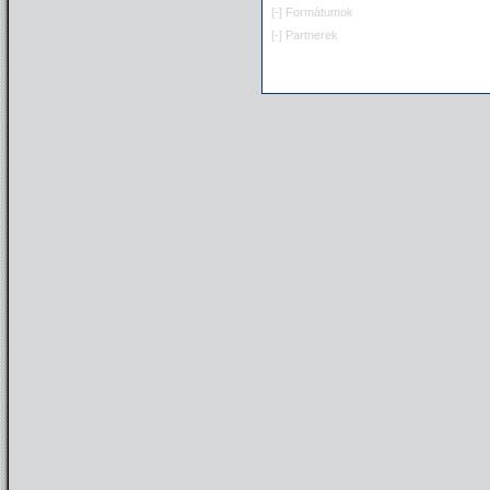
[-]
Formátumok
[-]
Partnerek